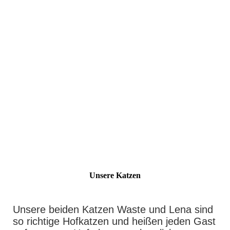
IMG_2996
IMG_2969
IMG_2760
IMG_0478
IMG_6980
IMG_2746
Unsere Katzen
Unsere beiden Katzen Waste und Lena sind
so richtige Hofkatzen und heißen jeden Gast