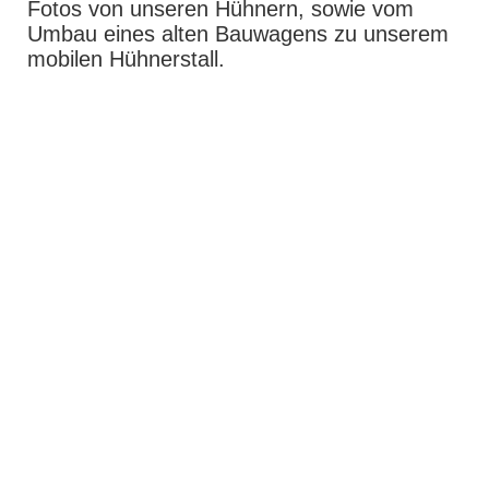
Fotos von unseren Hühnern, sowie vom
Umbau eines alten Bauwagens zu unserem
mobilen Hühnerstall.
IMG_9973
IMG_E0427
IMG_9971
IMG_7159_1
IMG_7047
IMG_7024
IMG_7027_1
IMG_3019
IMG_3434