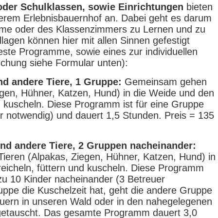
oder Schulklassen, sowie Einrichtungen
bieten
serem Erlebnisbauernhof an. Dabei geht es darum
ume oder des Klassenzimmers zu Lernen und zu
agen können hier mit allen Sinnen gefestigt
feste Programme, sowie eines zur individuellen
chung siehe Formular unten):
nd andere Tiere, 1 Gruppe:
Gemeinsam gehen
egen, Hühner, Katzen, Hund) in die Weide und den
und kuscheln. Diese Programm ist für eine Gruppe
er notwendig) und dauert 1,5 Stunden. Preis = 135
und andere Tiere, 2 Gruppen nacheinander:
eren (Alpakas, Ziegen, Hühner, Katzen, Hund) in
reicheln, füttern und kuscheln. Diese Programm
s zu 10 Kinder nacheinander (3 Betreuer
uppe die Kuschelzeit hat, geht die andere Gruppe
euern in unseren Wald oder in den nahegelegenen
d getauscht. Das gesamte Programm dauert 3,0