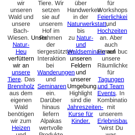
wir
Tiere. Wir
über
für
unseren
setzen
Handwerken
Workshops,
Wald und
sie auf
in der
Feierlichkeite
unsere
unserem
Naturwerkstatt
und
,
Bach-
Hof im
bis
Hochzeiten
Wiesen.
Unser
Rahmen
zu
Natur-
an. Aber
Natur-
der
und
auch
Heu
tiergestützten
Waldseminare
Firmen buche
auf
verfüttern
Interaktion
unseren
unsere
wir an
bei
Feldern
Räumlichkeit
unsere
Wanderungen
und
für
Tiere
.
D
as
und
unserer
Tagungen
Brennholz
Seminaren
Umgebung
.
und
Team
aus dem
ein.
Highlight
Events
.
In
eigenen
Darüber
sind die
Kombination
Wald
hinaus
Jahreszeiten-
mit
benötigen
liefern
Kurse für
unserem
wir zum
Alpakas
Kinder
.
Erlebnisbauer
Heizen
wertvolle
"wirst Du
und
Produkte
was