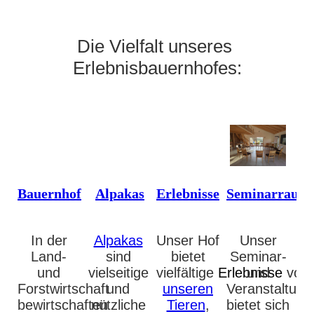
Die Vielfalt unseres
Erlebnisbauernhofes:
Bauernhof
Alpakas
Erlebnisse
Seminarraum
In der
Alpakas
Unser Hof
Unser
Land-
sind
bietet
Seminar-
und
vielseitige
vielfältige
Erlebnisse
und
von
Forstwirtschaft
und
unseren
Veranstaltun
bewirtschaften
nützliche
Tieren
,
bietet sich