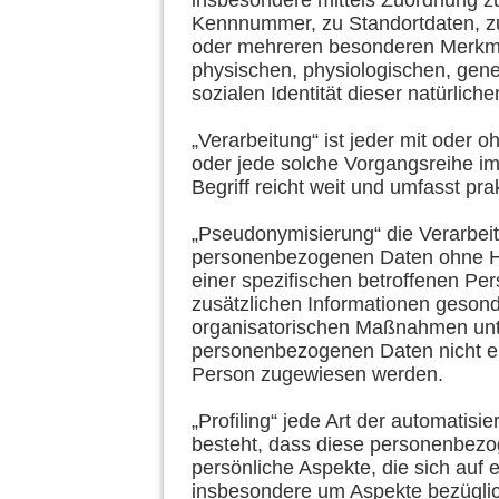
insbesondere mittels Zuordnung z
Kennnummer, zu Standortdaten, zu
oder mehreren besonderen Merkmal
physischen, physiologischen, genet
sozialen Identität dieser natürlich
„Verarbeitung“ ist jeder mit oder 
oder jede solche Vorgangsreihe 
Begriff reicht weit und umfasst pr
„Pseudonymisierung“ die Verarbei
personenbezogenen Daten ohne Hin
einer spezifischen betroffenen Pe
zusätzlichen Informationen geson
organisatorischen Maßnahmen unte
personenbezogenen Daten nicht eine
Person zugewiesen werden.
„Profiling“ jede Art der automatis
besteht, dass diese personenbez
persönliche Aspekte, die sich auf 
insbesondere um Aspekte bezüglich