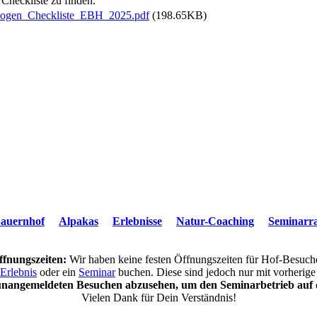
 Checkliste zu finden.
ebogen_Checkliste_EBH_2025.pdf
(198.65KB)
auernhof
Alpakas
Erlebnisse
Natur-Coaching
Seminar
ffnungszeiten:
Wir haben keine festen Öffnungszeiten für Hof-Besuch
Erlebnis
oder ein
Seminar
buchen. Diese sind jedoch nur mit vorherig
unangemeldeten Besuchen abzusehen, um den Seminarbetrieb auf d
Vielen Dank für Dein Verständnis!